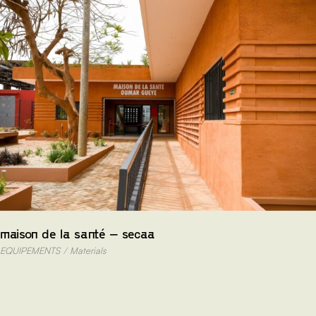
Skip
to
the
content
maison de la santé – secaa
EQUIPEMENTS
Materials