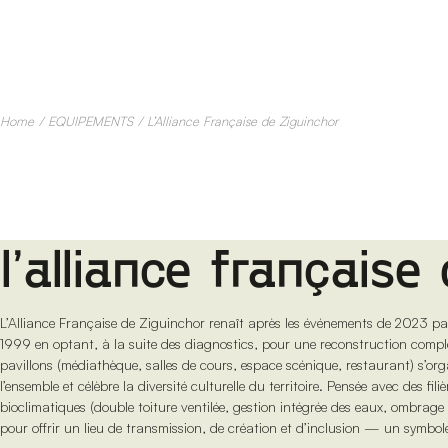
Skip
to
the
content
Home
EQUIPEMENTS
L’Alliance Française de Ziguinchor
l’alliance française
L’Alliance Française de Ziguinchor renaît après les événements de 2023 par u
1999 en optant, à la suite des diagnostics, pour une reconstruction complèt
pavillons (médiathèque, salles de cours, espace scénique, restaurant) s’or
l’ensemble et célèbre la diversité culturelle du territoire. Pensée avec des fili
bioclimatiques (double toiture ventilée, gestion intégrée des eaux, ombrage
pour offrir un lieu de transmission, de création et d’inclusion — un symbole