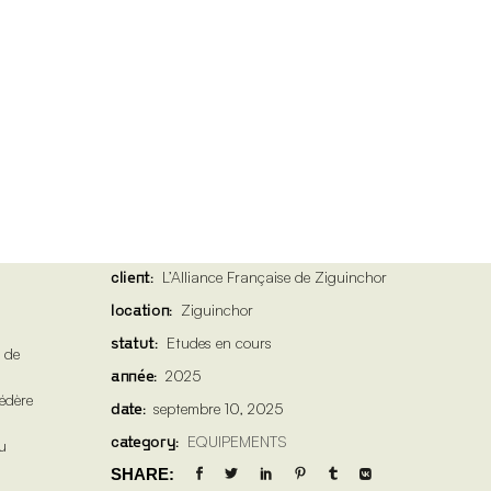
client:
L’Alliance Française de Ziguinchor
location:
Ziguinchor
statut:
Etudes en cours
e de
année:
2025
édère
date:
septembre 10, 2025
category:
EQUIPEMENTS
au
SHARE: