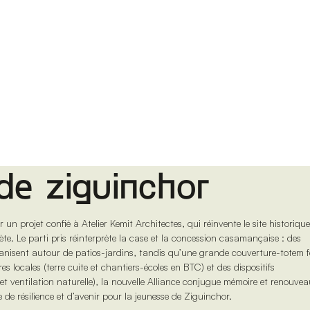
 de ziguinchor
n projet confié à Atelier Kemit Architectes, qui réinvente le site historiqu
e. Le parti pris réinterprète la case et la concession casamançaise : des
ganisent autour de patios-jardins, tandis qu’une grande couverture-totem f
ères locales (terre cuite et chantiers-écoles en BTC) et des dispositifs
 et ventilation naturelle), la nouvelle Alliance conjugue mémoire et renouve
 de résilience et d’avenir pour la jeunesse de Ziguinchor.